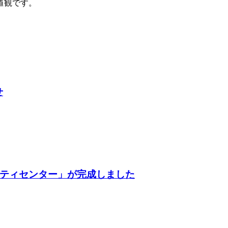
値観です。
、
せ
ティセンター」が完成しました