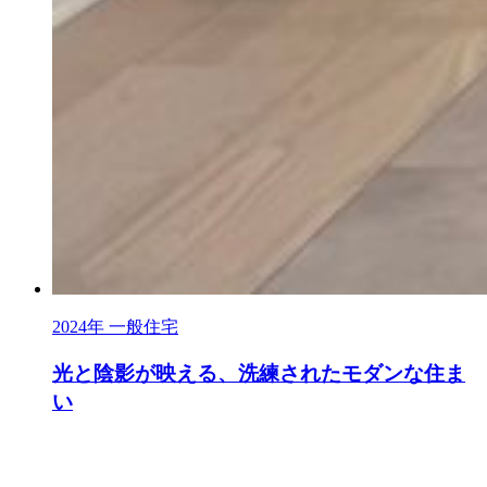
2024年
一般住宅
光と陰影が映える、洗練されたモダンな住ま
い